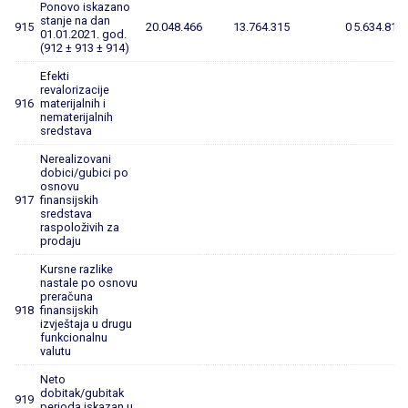
Ponovo iskazano
stanje na dan
915
20.048.466
13.764.315
0
5.634.819
01.01.2021. god.
(912 ± 913 ± 914)
Efekti
revalorizacije
916
materijalnih i
nematerijalnih
sredstava
Nerealizovani
dobici/gubici po
osnovu
917
finansijskih
sredstava
raspoloživih za
prodaju
Kursne razlike
nastale po osnovu
preračuna
918
finansijskih
izvještaja u drugu
funkcionalnu
valutu
Neto
dobitak/gubitak
919
perioda iskazan u