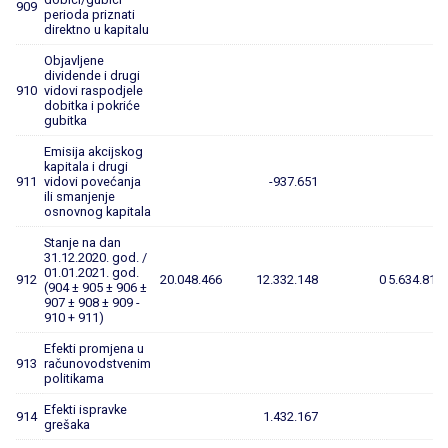
909
perioda priznati
direktno u kapitalu
Objavljene
dividende i drugi
910
vidovi raspodjele
dobitka i pokriće
gubitka
Emisija akcijskog
kapitala i drugi
911
vidovi povećanja
-937.651
ili smanjenje
osnovnog kapitala
Stanje na dan
31.12.2020. god. /
01.01.2021. god.
912
20.048.466
12.332.148
0
5.634.819
(904 ± 905 ± 906 ±
907 ± 908 ± 909 -
910 + 911)
Efekti promjena u
913
računovodstvenim
politikama
Efekti ispravke
914
1.432.167
grešaka