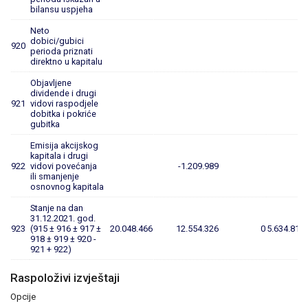
bilansu uspjeha
Neto
dobici/gubici
920
perioda priznati
direktno u kapitalu
Objavljene
dividende i drugi
921
vidovi raspodjele
dobitka i pokriće
gubitka
Emisija akcijskog
kapitala i drugi
922
vidovi povećanja
-1.209.989
ili smanjenje
osnovnog kapitala
Stanje na dan
31.12.2021. god.
923
(915 ± 916 ± 917 ±
20.048.466
12.554.326
0
5.634.819
918 ± 919 ± 920 -
921 + 922)
Raspoloživi izvještaji
Opcije