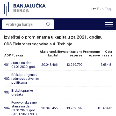
Lat
Ћир
Eng
Izvještaj o promjenama u kapitalu za 2021. godinu
ODS Elektrohercegovina a.d. Trebinje
Akcionarski
Revalorizacione
Prenesene
Ostale
AOP
Pozicija
kapital
rezerve
rezerve
rezerve
Stanje na dan
901
20.048.466
13.269.799
5.634.819
01.01.2020. god.
Efekti promjena u
902
računovodstvenim
politikama
Efekti ispravke
903
grešaka
Ponovo iskazano
stanje na dan
904
20.048.466
13.269.799
0
5.634.819
01.01.2020. god.
(901 ± 902 ± 903)