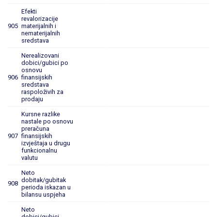
Efekti
revalorizacije
905
materijalnih i
nematerijalnih
sredstava
Nerealizovani
dobici/gubici po
osnovu
906
finansijskih
sredstava
raspoloživih za
prodaju
Kursne razlike
nastale po osnovu
preračuna
907
finansijskih
izvještaja u drugu
funkcionalnu
valutu
Neto
dobitak/gubitak
908
perioda iskazan u
bilansu uspjeha
Neto
dobici/gubici