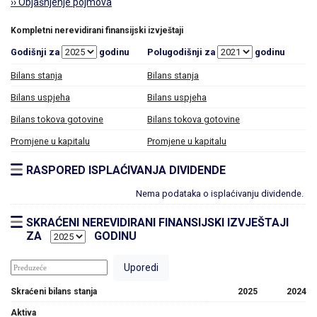
›› Objašnjenje pojmova
Kompletni nerevidirani finansijski izvještaji
Godišnji za
godinu
Polugodišnji za
godinu
Bilans stanja
Bilans stanja
Bilans uspjeha
Bilans uspjeha
Bilans tokova gotovine
Bilans tokova gotovine
Promjene u kapitalu
Promjene u kapitalu
RASPORED ISPLAĆIVANJA DIVIDENDE
Nema podataka o isplaćivanju dividende.
SKRAĆENI NEREVIDIRANI FINANSIJSKI IZVJEŠTAJI
ZA
GODINU
Skraćeni bilans stanja
2025
2024
Aktiva