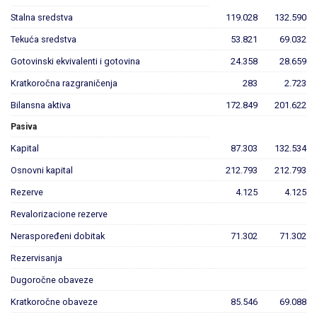
Stalna sredstva
119.028
132.590
Tekuća sredstva
53.821
69.032
Gotovinski ekvivalenti i gotovina
24.358
28.659
Kratkoročna razgraničenja
283
2.723
Bilansna aktiva
172.849
201.622
Pasiva
Kapital
87.303
132.534
Osnovni kapital
212.793
212.793
Rezerve
4.125
4.125
Revalorizacione rezerve
Neraspoređeni dobitak
71.302
71.302
Rezervisanja
Dugoročne obaveze
Kratkoročne obaveze
85.546
69.088