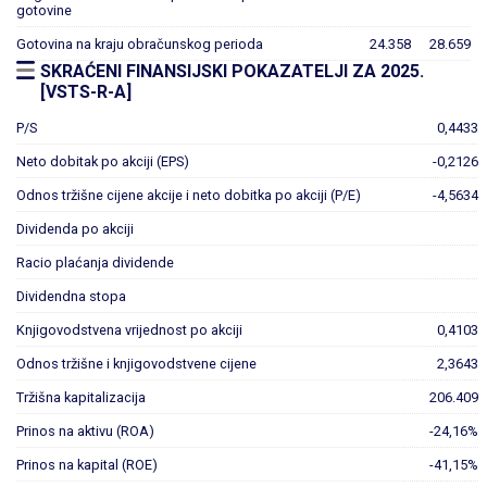
gotovine
Gotovina na kraju obračunskog perioda
24.358
28.659
SKRAĆENI FINANSIJSKI POKAZATELJI ZA 2025.
[VSTS-R-A]
P/S
0,4433
Neto dobitak po akciji (EPS)
-0,2126
Odnos tržišne cijene akcije i neto dobitka po akciji (P/E)
-4,5634
Dividenda po akciji
Racio plaćanja dividende
Dividendna stopa
Knjigovodstvena vrijednost po akciji
0,4103
Odnos tržišne i knjigovodstvene cijene
2,3643
Tržišna kapitalizacija
206.409
Prinos na aktivu (ROA)
-24,16%
Prinos na kapital (ROE)
-41,15%