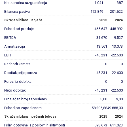
Kratkoročna razgraničenja
1.041
387
Bilansna pasiva
172.849
201.622
Skraćeni bilans uspjeha
2025
2024
Prihod od prodaje
465.647
448.992
EBITDA
-31.670
-9.527
Amortizacija
13.561
13.073
EBIT
-45.231
-22.600
Rashodi kamata
0
0
Dobitak prije poreza
-45.231
-22.600
Porezi iz dobitka
0
0
Neto dobitak
-45.231
-22.600
Prosječan broj zaposlenih
8,00
9,00
Prihod po zaposlenom
58.205,88
49.888,00
Skraćeni bilans novčanih tokova
2025
2024
Prilivi gotovine iz poslovnih aktivnosti
598.673
611.023