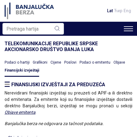
Lat
Ћир
Eng
TELEKOMUNIKACIJE REPUBLIKE SRPSKE
AKCIONARSKO DRUŠTVO BANJA LUKA
Podaci o hartiji
Grafikoni
Cijene
Poslovi
Podaci o emitentu
Objave
Finansijski izvještaji
FINANSIJSKI IZVJEŠTAJI ZA PREDUZEĆA
Nerevidirani finansijski izvještaji su preuzeti od APIF-a ili direktno
od emitenata. Za emitente koji su finansijske izvještaje dostavili
direktno Banjalučkoj berzi, izvještaji se mogu pronaći u sekciji
Objave emitenta
.
Banjalučka berza ne odgovara za tačnost podataka.