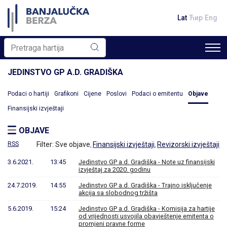
Lat
Ћир
Eng
JEDINSTVO GP A.D. GRADIŠKA
Podaci o hartiji
Grafikoni
Cijene
Poslovi
Podaci o emitentu
Objave
Finansijski izvještaji
OBJAVE
RSS
Filter:
Sve objave
Finansijski izvještaji
Revizorski izvještaji
,
,
3.6.2021.
13:45
Jedinstvo GP a.d. Gradiška - Note uz finansijski
izvještaj za 2020. godinu
24.7.2019.
14:55
Jedinstvo GP a.d. Gradiška - Trajno isključenje
akcija sa slobodnog tržišta
5.6.2019.
15:24
Jedinstvo GP a.d. Gradiška - Komisija za hartije
od vrijednosti usvojila obavještenje emitenta o
promjeni pravne forme