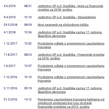
4.6.2019.
08:51
Jedinstvo GP a.d. Gradiška - Note uz finansijski
izvještaj za 2018. godinu
9.4.2019.
13:13
Jedinstvo GP a.d. Gradiška - Obavještenje
29.5.2018.
08:39
Novi segmenti na slobodnom tržištu
4.1.2018.
13:36
Jedinstvo GP a.d. Gradiška saziva 17. redovnu
Skupštinu akcionara
1.12.2017.
13:02
Produženje odluke o privremenom zaustavljanju
trgovanja
11.8.2017.
08:25
Jedinstvo GP a.d. Gradiška - Finansijski izvještaj
za 2016. godinu
1.6.2017.
13:07
Produženje odluke o privremenom zaustavljanju
trgovanja
1.12.2016.
13:13
Produženje odluke o privremenom zaustavljanju
trgovanja
3.11.2016.
09:19
Jedinstvo GP a.d. Gradiška saziva 17. redovnu
Skupštinu akcionara
31.5.2016.
14:12
Privremeno zaustavljanje trgovanja hartijama od
vrijednosti emitenata koji nisu dostavili
finansijske izvještaje za 2015. godinu