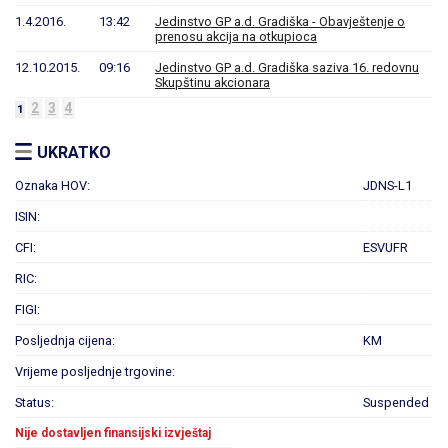
1.4.2016.
13:42
Jedinstvo GP a.d. Gradiška - Obavještenje o
prenosu akcija na otkupioca
12.10.2015.
09:16
Jedinstvo GP a.d. Gradiška saziva 16. redovnu
Skupštinu akcionara
2
3
4
1
UKRATKO
Oznaka HOV:
JDNS-L1
ISIN:
CFI:
ESVUFR
RIC:
FIGI:
Posljednja cijena:
KM
Vrijeme posljednje trgovine:
Status:
Suspended
Nije dostavljen finansijski izvještaj