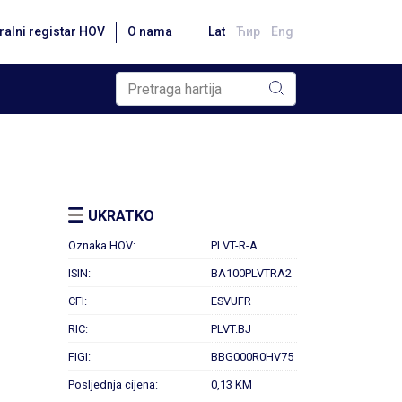
ralni registar HOV
O nama
Lat
Ћир
Eng
UKRATKO
Oznaka HOV:
PLVT-R-A
ISIN:
BA100PLVTRA2
CFI:
ESVUFR
RIC:
PLVT.BJ
FIGI:
BBG000R0HV75
Posljednja cijena:
0,13 KM