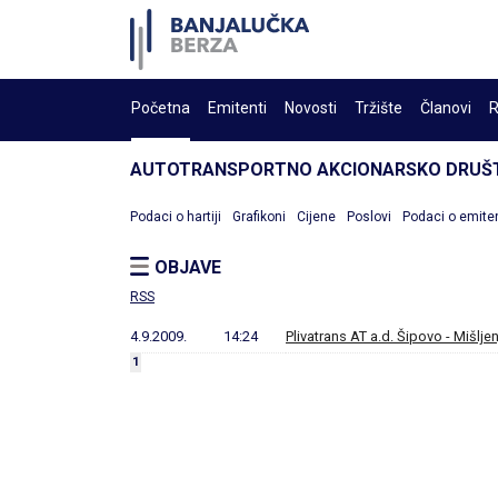
Početna
Emitenti
Novosti
Tržište
Članovi
R
AUTOTRANSPORTNO AKCIONARSKO DRUŠTV
Podaci o hartiji
Grafikoni
Cijene
Poslovi
Podaci o emite
OBJAVE
RSS
4.9.2009.
14:24
Plivatrans AT a.d. Šipovo - Mišlje
1