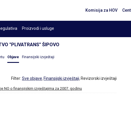
Komisija za HOV
Cent
egulativa
Proizvodi i usluge
O "PLIVATRANS" ŠIPOVO
ntu
Objave
Finansijski izvještaji
Filter:
Sve objave
Finansijski izvještaji
Revizorski izvještaji
,
,
nje NO o finansijskim izvještajima za 2007. godinu