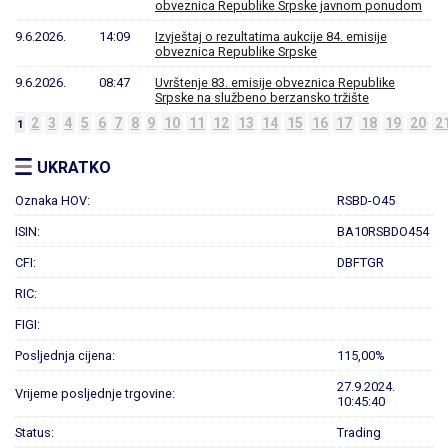
obveznica Republike Srpske javnom ponudom
9.6.2026.
14:09
Izvještaj o rezultatima aukcije 84. emisije
obveznica Republike Srpske
9.6.2026.
08:47
Uvrštenje 83. emisije obveznica Republike
Srpske na službeno berzansko tržište
2
3
4
5
6
7
8
9
10
11
12
13
14
15
16
17
18
19
20
2
1
UKRATKO
Oznaka HOV:
RSBD-O45
ISIN:
BA10RSBDO454
CFI:
DBFTGR
RIC:
FIGI:
Posljednja cijena:
115,00%
27.9.2024.
Vrijeme posljednje trgovine:
10:45:40
Status:
Trading