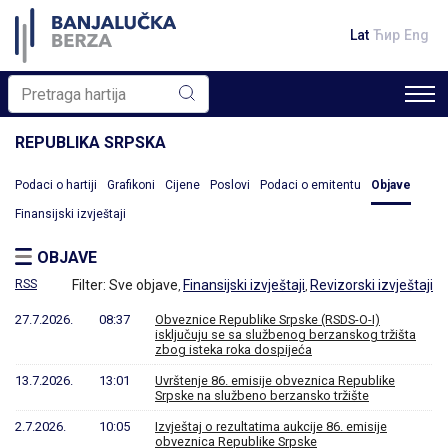
Lat
Ћир
Eng
REPUBLIKA SRPSKA
Podaci o hartiji
Grafikoni
Cijene
Poslovi
Podaci o emitentu
Objave
Finansijski izvještaji
OBJAVE
RSS
Filter:
Sve objave
Finansijski izvještaji
Revizorski izvještaji
,
,
27.7.2026.
08:37
Obveznice Republike Srpske (RSDS-O-I)
isključuju se sa službenog berzanskog tržišta
zbog isteka roka dospijeća
13.7.2026.
13:01
Uvrštenje 86. emisije obveznica Republike
Srpske na službeno berzansko tržište
2.7.2026.
10:05
Izvještaj o rezultatima aukcije 86. emisije
obveznica Republike Srpske