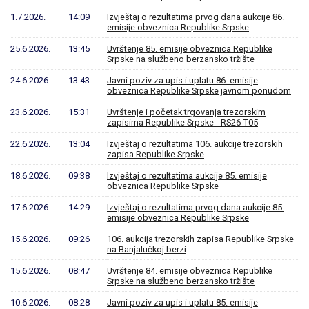
1.7.2026.
14:09
Izvještaj o rezultatima prvog dana aukcije 86.
emisije obveznica Republike Srpske
25.6.2026.
13:45
Uvrštenje 85. emisije obveznica Republike
Srpske na službeno berzansko tržište
24.6.2026.
13:43
Javni poziv za upis i uplatu 86. emisije
obveznica Republike Srpske javnom ponudom
23.6.2026.
15:31
Uvrštenje i početak trgovanja trezorskim
zapisima Republike Srpske - RS26-T05
22.6.2026.
13:04
Izvještaj o rezultatima 106. aukcije trezorskih
zapisa Republike Srpske
18.6.2026.
09:38
Izvještaj o rezultatima aukcije 85. emisije
obveznica Republike Srpske
17.6.2026.
14:29
Izvještaj o rezultatima prvog dana aukcije 85.
emisije obveznica Republike Srpske
15.6.2026.
09:26
106. aukcija trezorskih zapisa Republike Srpske
na Banjalučkoj berzi
15.6.2026.
08:47
Uvrštenje 84. emisije obveznica Republike
Srpske na službeno berzansko tržište
10.6.2026.
08:28
Javni poziv za upis i uplatu 85. emisije