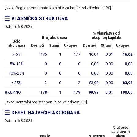
[Izvor: Registar emitenata Komisije za hartije od vrijednosti RS]
VLASNIČKA STRUKTURA
Datum:
6.8.2026.
% vlasništva od
Broj akcionara
ukupnog kapitala
Udio
akcionara
Domaći
Strani
Ukupno
Domaći
Strani
Ukupno
< 5%
176
1
177
16,01
0,01
16,02
5%-10%
0
0
0
0,00
0,00
0,00
10%-25%
0
0
0
0,00
0,00
0,00
> 25%
2
0
2
83,98
0,00
83,98
UKUPNO
178
1
179
99,99
0,01
100,00
[Izvor: Centralni registar hartija od vrijednosti RS]
DESET NAJVEĆIH AKCIONARA
Datum:
6.8.2026.
% učešća
sa pravom
Naziv
% učešća
glasa