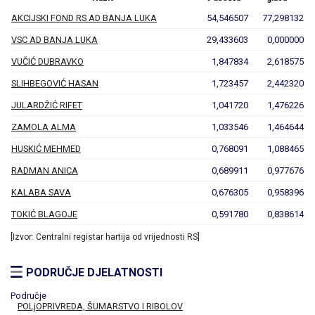
AKCIJSKI FOND RS AD BANJA LUKA
54,546507
77,298132
VSC AD BANJA LUKA
29,433603
0,000000
VUČIĆ DUBRAVKO
1,847834
2,618575
SLIHBEGOVIĆ HASAN
1,723457
2,442320
JULARDŽIĆ RIFET
1,041720
1,476226
ZAMOLA ALMA
1,033546
1,464644
HUSKIĆ MEHMED
0,768091
1,088465
RADMAN ANICA
0,689911
0,977676
KALABA SAVA
0,676305
0,958396
TOKIĆ BLAGOJE
0,591780
0,838614
[Izvor: Centralni registar hartija od vrijednosti RS]
PODRUČJE DJELATNOSTI
Područje
POLjOPRIVREDA, ŠUMARSTVO I RIBOLOV