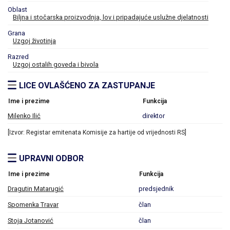
Oblast
Biljna i stočarska proizvodnja, lov i pripadajuće uslužne djelatnosti
Grana
Uzgoj životinja
Razred
Uzgoj ostalih goveda i bivola
LICE OVLAŠĆENO ZA ZASTUPANJE
Ime i prezime
Funkcija
Milenko Ilić
direktor
[Izvor: Registar emitenata Komisije za hartije od vrijednosti RS]
UPRAVNI ODBOR
Ime i prezime
Funkcija
Dragutin Matarugić
predsjednik
Spomenka Travar
član
Stoja Jotanović
član