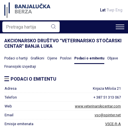
Lat
Ћир
Eng
AKCIONARSKO DRUŠTVO "VETERINARSKO STOČARSKI
CENTAR" BANJA LUKA
Podaci o hartiji
Grafikoni
Cijene
Poslovi
Podaci o emitentu
Objave
Finansijski izvještaji
PODACI O EMITENTU
Adresa
Knjaza Miloša 21
Telefon
+ 387 51 313 067
Web
www.veterinarskicentar.com
Email
vsc@spinter.net
Emisije emitenata
VSCE-R-A