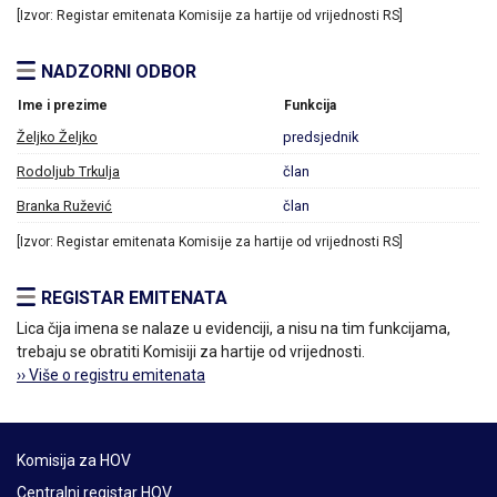
[Izvor: Registar emitenata Komisije za hartije od vrijednosti RS]
NADZORNI ODBOR
Ime i prezime
Funkcija
Željko Željko
predsjednik
Rodoljub Trkulja
član
Branka Ružević
član
[Izvor: Registar emitenata Komisije za hartije od vrijednosti RS]
REGISTAR EMITENATA
Lica čija imena se nalaze u evidenciji, a nisu na tim funkcijama,
trebaju se obratiti Komisiji za hartije od vrijednosti.
›› Više o registru emitenata
Komisija za HOV
Centralni registar HOV