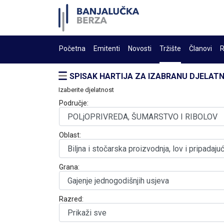
Početna
Emitenti
Novosti
Tržište
Članovi
R
SPISAK HARTIJA ZA IZABRANU DJELAT
Izaberite djelatnost
Područje:
Oblast:
Grana:
Razred: