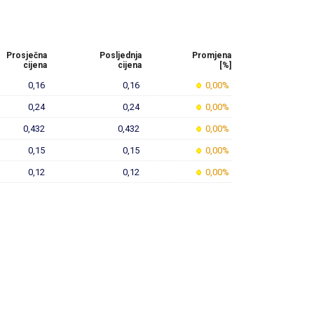
Prosječna
Posljednja
Promjena
cijena
cijena
[%]
0,16
0,16
0,00%
0,24
0,24
0,00%
0,432
0,432
0,00%
0,15
0,15
0,00%
0,12
0,12
0,00%