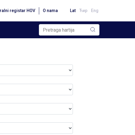
ralni registar HOV
O nama
Lat
Ћир
Eng