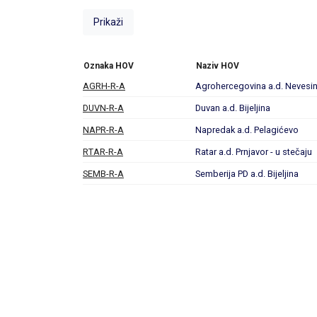
Oznaka HOV
Naziv HOV
AGRH-R-A
Agrohercegovina a.d. Nevesin
DUVN-R-A
Duvan a.d. Bijeljina
NAPR-R-A
Napredak a.d. Pelagićevo
RTAR-R-A
Ratar a.d. Prnjavor - u stečaju
SEMB-R-A
Semberija PD a.d. Bijeljina