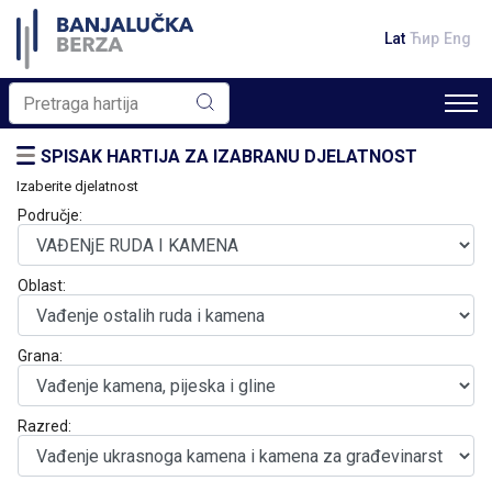
Lat
Ћир
Eng
SPISAK HARTIJA ZA IZABRANU DJELATNOST
Izaberite djelatnost
Područje:
Oblast:
Grana:
Razred: