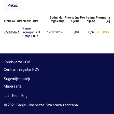
Zadnji dan
Prosječna
Posljednja
Promjena
Oznaka HOV
Naziv HOV
trgovanja
cijena
cijena
[%]
Kameni
KMAG-R-A
agregati a.d.
19.12.2014.
0,09
0,09
0,00%
Banja Luka
Komisija za HOV
Centralni registar HOV
Sugestije na sajt
Mapa sajta
Lat
Ћир
Eng
© 2021 Banjalučka berza. Sva prava zadržana.