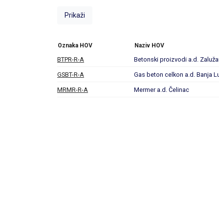
Oznaka HOV
Naziv HOV
BTPR-R-A
Betonski proizvodi a.d. Zaluža
GSBT-R-A
Gas beton celkon a.d. Banja L
MRMR-R-A
Mermer a.d. Čelinac