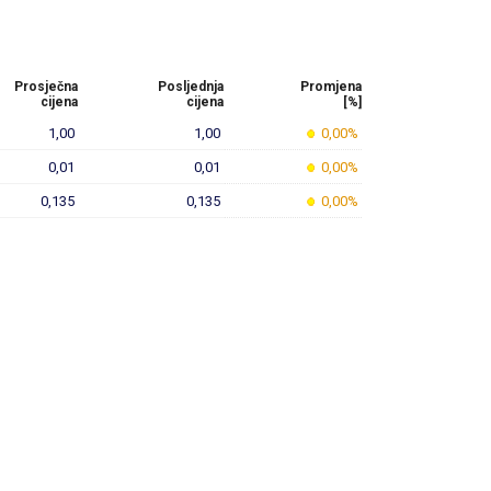
Prosječna
Posljednja
Promjena
cijena
cijena
[%]
1,00
1,00
0,00%
0,01
0,01
0,00%
0,135
0,135
0,00%