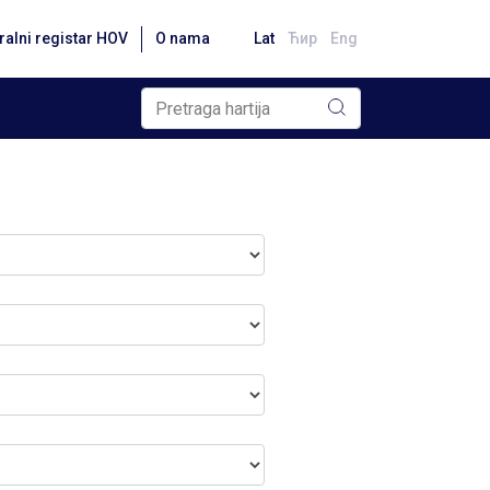
ralni registar HOV
O nama
Lat
Ћир
Eng