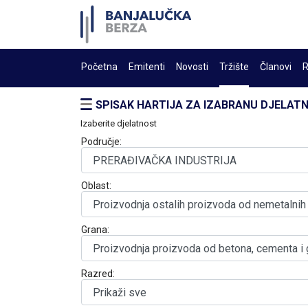
Početna
Emitenti
Novosti
Tržište
Članovi
R
SPISAK HARTIJA ZA IZABRANU DJELAT
Izaberite djelatnost
Područje:
Oblast:
Grana:
Razred: