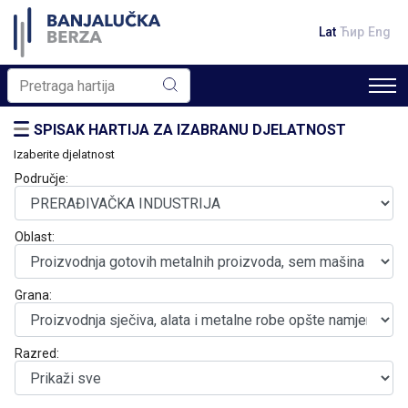
Lat
Ћир
Eng
SPISAK HARTIJA ZA IZABRANU DJELATNOST
Izaberite djelatnost
Područje:
Oblast:
Grana:
Razred: