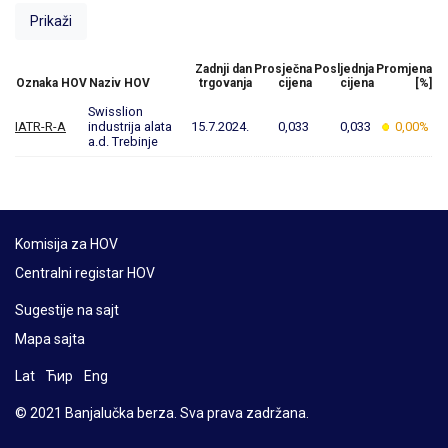
Zadnji dan
Prosječna
Posljednja
Promjena
Oznaka HOV
Naziv HOV
trgovanja
cijena
cijena
[%]
Swisslion
IATR-R-A
industrija alata
15.7.2024.
0,033
0,033
0,00%
a.d. Trebinje
Komisija za HOV
Centralni registar HOV
Sugestije na sajt
Mapa sajta
Lat
Ћир
Eng
© 2021 Banjalučka berza. Sva prava zadržana.