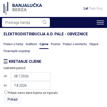
Lat
Ћир
Eng
ELEKTRODISTRIBUCIJA A.D. PALE - OBVEZNICE
Podaci o hartiji
Grafikoni
Cijene
Poslovi
Podaci o emitentu
Objave
Finansijski izvještaji
KRETANJE CIJENE
Izaberite period
od:
do:
Prikaži samo dane kojima se trgovalo