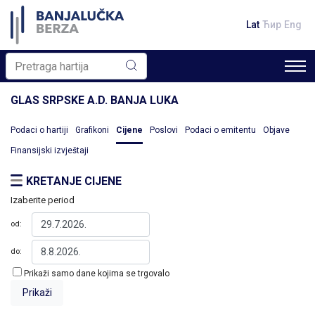
Lat
Ћир
Eng
GLAS SRPSKE A.D. BANJA LUKA
Podaci o hartiji
Grafikoni
Cijene
Poslovi
Podaci o emitentu
Objave
Finansijski izvještaji
KRETANJE CIJENE
Izaberite period
od:
do:
Prikaži samo dane kojima se trgovalo