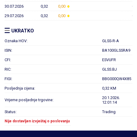
30.07.2026
0,32
0,00
0,
29.07.2026
0,32
0,00
0,
UKRATKO
Oznaka HOV:
GLSS-R-A
ISIN:
BA100GLSSRA9
CFI:
ESVUFR
RIC:
GLSS.BJ
FIGI:
BBG000QW4X85
Posljednja cijena:
0,32 KM
20.1.2026.
Vrijeme posljednje trgovine:
12:01:14
Status:
Trading
Nije dostavljen izvještaj o poslovanju