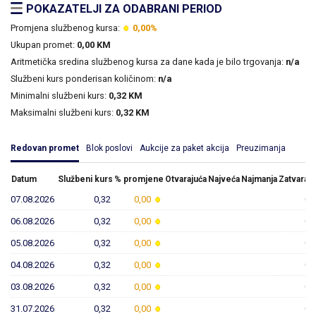
POKAZATELJI ZA ODABRANI PERIOD
Promjena službenog kursa:
0,00%
Ukupan promet:
0,00 KM
Aritmetička sredina službenog kursa za dane kada je bilo trgovanja:
n/a
Službeni kurs ponderisan količinom:
n/a
Minimalni službeni kurs:
0,32 KM
Maksimalni službeni kurs:
0,32 KM
Redovan promet
Blok poslovi
Aukcije za paket akcija
Preuzimanja
Datum
Službeni kurs
% promjene
Otvarajuća
Najveća
Najmanja
Zatvaraju
07.08.2026
0,32
0,00
0,
06.08.2026
0,32
0,00
0,
05.08.2026
0,32
0,00
0,
04.08.2026
0,32
0,00
0,
03.08.2026
0,32
0,00
0,
31.07.2026
0,32
0,00
0,