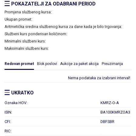
POKAZATELJI ZA ODABRANI PERIOD
Promjena službenog kursa:
Ukupan promet:
Aritmetička sredina službenog kursa za dane kada je bilo trgovanja:
Službeni kurs ponderisan količinom:
Minimalni službeni kurs:
Maksimalni službeni kurs:
Redovan promet
Blok poslovi
Aukcije za paket akcija
Preuzimanja
Nema podataka za izabrani interval!
UKRATKO
Oznaka HOV:
KMRZ-O-A
ISIN:
BA100KMRZOA3
CFI:
DBFSBR
RIC: