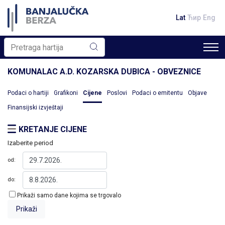
Lat
Ћир
Eng
KOMUNALAC A.D. KOZARSKA DUBICA - OBVEZNICE
Podaci o hartiji
Grafikoni
Cijene
Poslovi
Podaci o emitentu
Objave
Finansijski izvještaji
KRETANJE CIJENE
Izaberite period
od:
do:
Prikaži samo dane kojima se trgovalo