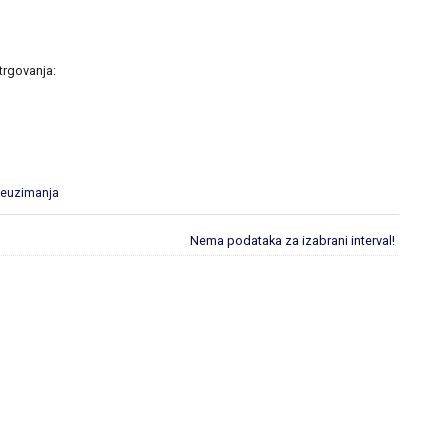
trgovanja:
reuzimanja
Nema podataka za izabrani interval!