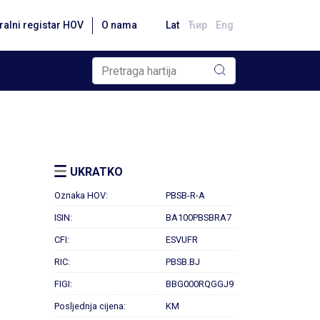
ralni registar HOV
O nama
Lat
Ћир
Eng
UKRATKO
Oznaka HOV:
PBSB-R-A
ISIN:
BA100PBSBRA7
CFI:
ESVUFR
RIC:
PBSB.BJ
FIGI:
BBG000RQGGJ9
Posljednja cijena:
KM