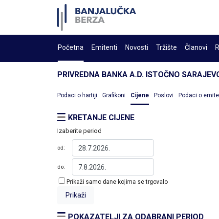
Početna
Emitenti
Novosti
Tržište
Članovi
R
PRIVREDNA BANKA A.D. ISTOČNO SARAJEVO
Podaci o hartiji
Grafikoni
Cijene
Poslovi
Podaci o emit
KRETANJE CIJENE
Izaberite period
od:
do:
Prikaži samo dane kojima se trgovalo
POKAZATELJI ZA ODABRANI PERIOD