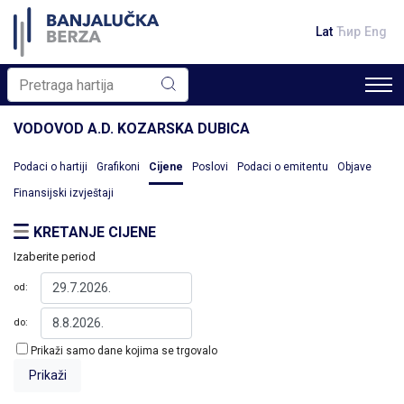
Lat
Ћир
Eng
VODOVOD A.D. KOZARSKA DUBICA
Podaci o hartiji
Grafikoni
Cijene
Poslovi
Podaci o emitentu
Objave
Finansijski izvještaji
KRETANJE CIJENE
Izaberite period
od:
do:
Prikaži samo dane kojima se trgovalo