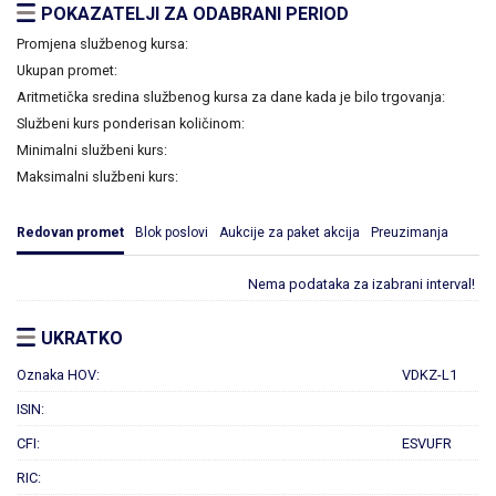
POKAZATELJI ZA ODABRANI PERIOD
Promjena službenog kursa:
Ukupan promet:
Aritmetička sredina službenog kursa za dane kada je bilo trgovanja:
Službeni kurs ponderisan količinom:
Minimalni službeni kurs:
Maksimalni službeni kurs:
Redovan promet
Blok poslovi
Aukcije za paket akcija
Preuzimanja
Nema podataka za izabrani interval!
UKRATKO
Oznaka HOV:
VDKZ-L1
ISIN:
CFI:
ESVUFR
RIC: