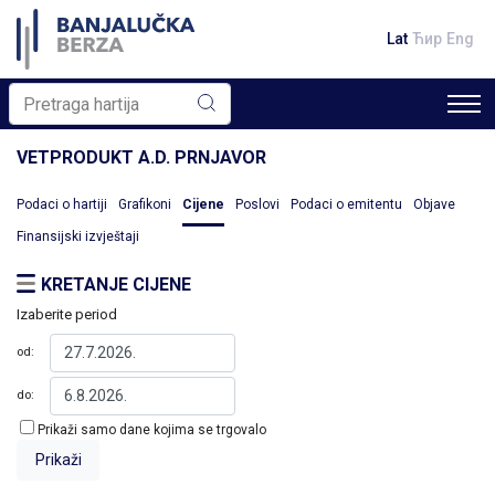
Lat
Ћир
Eng
VETPRODUKT A.D. PRNJAVOR
Podaci o hartiji
Grafikoni
Cijene
Poslovi
Podaci o emitentu
Objave
Finansijski izvještaji
KRETANJE CIJENE
Izaberite period
od:
do:
Prikaži samo dane kojima se trgovalo