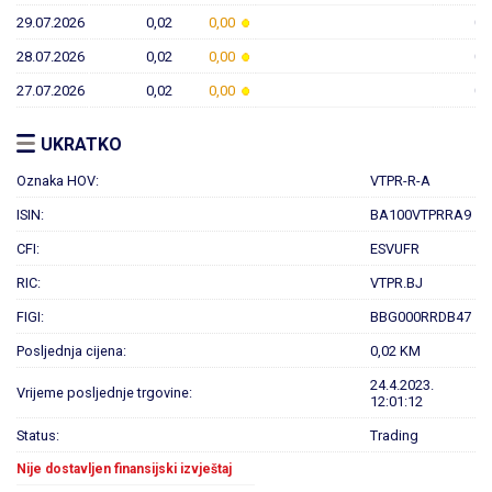
29.07.2026
0,02
0,00
0,
28.07.2026
0,02
0,00
0,
27.07.2026
0,02
0,00
0,
UKRATKO
Oznaka HOV:
VTPR-R-A
ISIN:
BA100VTPRRA9
CFI:
ESVUFR
RIC:
VTPR.BJ
FIGI:
BBG000RRDB47
Posljednja cijena:
0,02 KM
24.4.2023.
Vrijeme posljednje trgovine:
12:01:12
Status:
Trading
Nije dostavljen finansijski izvještaj