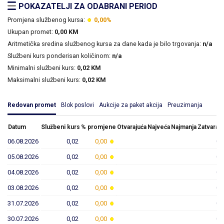
POKAZATELJI ZA ODABRANI PERIOD
Promjena službenog kursa:
0,00%
Ukupan promet:
0,00 KM
Aritmetička sredina službenog kursa za dane kada je bilo trgovanja:
n/a
Službeni kurs ponderisan količinom:
n/a
Minimalni službeni kurs:
0,02 KM
Maksimalni službeni kurs:
0,02 KM
Redovan promet
Blok poslovi
Aukcije za paket akcija
Preuzimanja
Datum
Službeni kurs
% promjene
Otvarajuća
Najveća
Najmanja
Zatvaraju
06.08.2026
0,02
0,00
0,
05.08.2026
0,02
0,00
0,
04.08.2026
0,02
0,00
0,
03.08.2026
0,02
0,00
0,
31.07.2026
0,02
0,00
0,
30.07.2026
0,02
0,00
0,