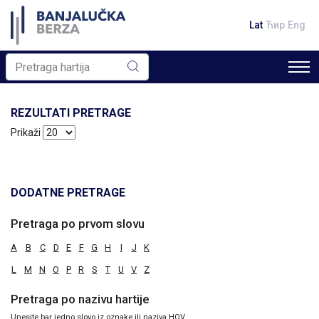
Lat
Ћир
Eng
REZULTATI PRETRAGE
Prikaži
DODATNE PRETRAGE
Pretraga po prvom slovu
A
B
C
D
E
F
G
H
I
J
K
L
M
N
O
P
R
S
T
U
V
Z
Pretraga po nazivu hartije
Unesite bar jedno slovo iz oznake ili naziva HOV.