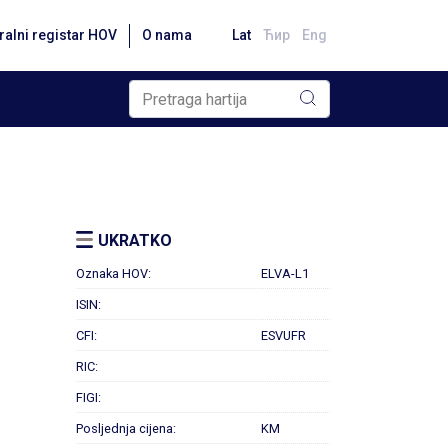
ralni registar HOV
O nama
Lat
Ћир
Eng
UKRATKO
Oznaka HOV:
ELVA-L1
ISIN:
CFI:
ESVUFR
RIC:
FIGI:
Posljednja cijena:
KM