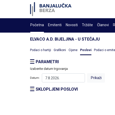
Početna
Emitenti
Novosti
Tržište
Članovi
R
ELVACO A.D. BIJELJINA - U STEČAJU
Podaci o hartiji
Grafikoni
Cijene
Poslovi
Podaci o emit
PARAMETRI
Izaberite datum trgovanja
Datum:
SKLOPLJENI POSLOVI