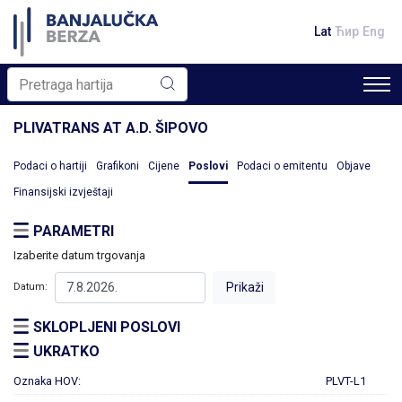
Lat
Ћир
Eng
PLIVATRANS AT A.D. ŠIPOVO
Podaci o hartiji
Grafikoni
Cijene
Poslovi
Podaci o emitentu
Objave
Finansijski izvještaji
PARAMETRI
Izaberite datum trgovanja
Datum:
SKLOPLJENI POSLOVI
UKRATKO
Oznaka HOV:
PLVT-L1