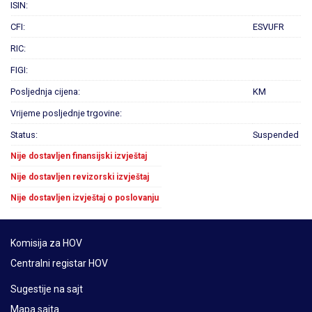
ISIN:
CFI:
ESVUFR
RIC:
FIGI:
Posljednja cijena:
KM
Vrijeme posljednje trgovine:
Status:
Suspended
Nije dostavljen finansijski izvještaj
Nije dostavljen revizorski izvještaj
Nije dostavljen izvještaj o poslovanju
Komisija za HOV
Centralni registar HOV
Sugestije na sajt
Mapa sajta