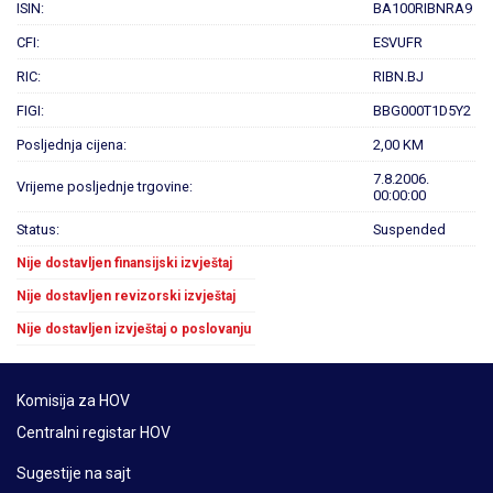
ISIN:
BA100RIBNRA9
CFI:
ESVUFR
RIC:
RIBN.BJ
FIGI:
BBG000T1D5Y2
Posljednja cijena:
2,00 KM
7.8.2006.
Vrijeme posljednje trgovine:
00:00:00
Status:
Suspended
Nije dostavljen finansijski izvještaj
Nije dostavljen revizorski izvještaj
Nije dostavljen izvještaj o poslovanju
Komisija za HOV
Centralni registar HOV
Sugestije na sajt