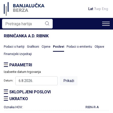
Lat
Ћир
Eng
RIBNIČANKA A.D. RIBNIK
Podaci o hartiji
Grafikoni
Cijene
Poslovi
Podaci o emitentu
Objave
Finansijski izvještaji
PARAMETRI
Izaberite datum trgovanja
Datum:
SKLOPLJENI POSLOVI
UKRATKO
Oznaka HOV:
RIBN-R-A