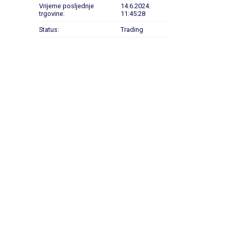
Vrijeme posljednje
14.6.2024.
trgovine:
11:45:28
Status:
Trading