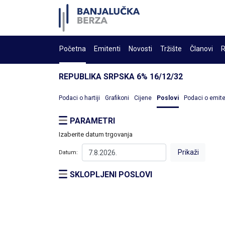
Početna
Emitenti
Novosti
Tržište
Članovi
R
REPUBLIKA SRPSKA 6% 16/12/32
Podaci o hartiji
Grafikoni
Cijene
Poslovi
Podaci o emit
PARAMETRI
Izaberite datum trgovanja
Datum:
SKLOPLJENI POSLOVI