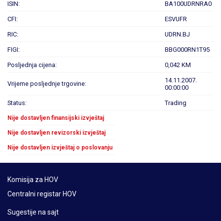
ISIN:
BA100UDRNRA0
CFI:
ESVUFR
RIC:
UDRN.BJ
FIGI:
BBG000RN1T95
Posljednja cijena:
0,042 KM
14.11.2007.
Vrijeme posljednje trgovine:
00:00:00
Status:
Trading
Nije dostavljen finansijski izvještaj
Nije dostavljen revizorski izvještaj
Nije dostavljen izvještaj o poslovanju
Komisija za HOV
Centralni registar HOV
Sugestije na sajt