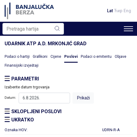
Lat
Ћир
Eng
UDARNIK ATP A.D. MRKONJIĆ GRAD
Podaci o hartiji
Grafikoni
Cijene
Poslovi
Podaci o emitentu
Objave
Finansijski izvještaji
PARAMETRI
Izaberite datum trgovanja
Datum:
SKLOPLJENI POSLOVI
UKRATKO
Oznaka HOV:
UDRN-R-A