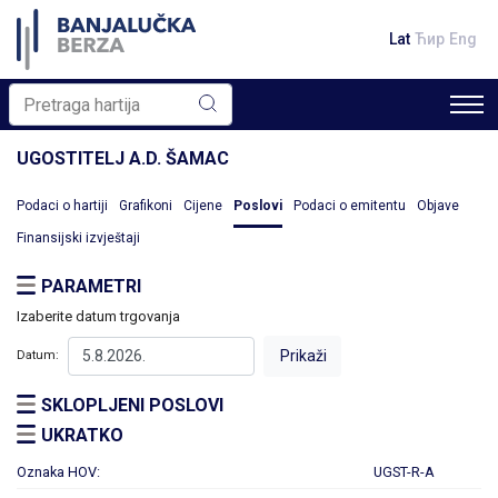
Lat
Ћир
Eng
UGOSTITELJ A.D. ŠAMAC
Podaci o hartiji
Grafikoni
Cijene
Poslovi
Podaci o emitentu
Objave
Finansijski izvještaji
PARAMETRI
Izaberite datum trgovanja
Datum:
SKLOPLJENI POSLOVI
UKRATKO
Oznaka HOV:
UGST-R-A