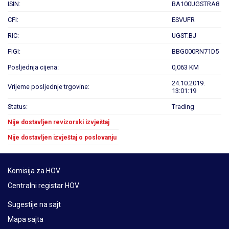
ISIN:
BA100UGSTRA8
CFI:
ESVUFR
RIC:
UGST.BJ
FIGI:
BBG000RN71D5
Posljednja cijena:
0,063 KM
24.10.2019.
Vrijeme posljednje trgovine:
13:01:19
Status:
Trading
Nije dostavljen revizorski izvještaj
Nije dostavljen izvještaj o poslovanju
Komisija za HOV
Centralni registar HOV
Sugestije na sajt
Mapa sajta