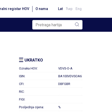
ralni registar HOV
O nama
Lat
Ћир
Eng
UKRATKO
Oznaka HOV:
VDVS-O-A
ISIN:
BA100VDVSOA6
CFI:
DBFGBR
RIC:
FIGI:
Posljednja cijena:
%