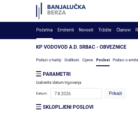
Početna
Emitenti
Novosti
Tržište
Članovi
R
KP VODOVOD A.D. SRBAC - OBVEZNICE
Podaci o hartiji
Grafikoni
Cijene
Poslovi
Podaci o emit
PARAMETRI
Izaberite datum trgovanja
Datum:
SKLOPLJENI POSLOVI