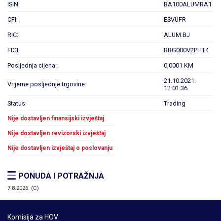
ISIN:
BA100ALUMRA1
CFI:
ESVUFR
RIC:
ALUM.BJ
FIGI:
BBG000V2PHT4
Posljednja cijena:
0,0001 KM
21.10.2021.
Vrijeme posljednje trgovine:
12:01:36
Status:
Trading
Nije dostavljen finansijski izvještaj
Nije dostavljen revizorski izvještaj
Nije dostavljen izvještaj o poslovanju
PONUDA I POTRAŽNJA
7.8.2026. (C)
Komisija za HOV