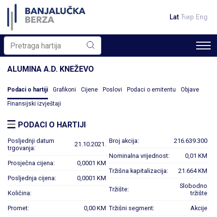
Lat
Ћир
Eng
ALUMINA A.D. KNEŽEVO
Podaci o hartiji
Grafikoni
Cijene
Poslovi
Podaci o emitentu
Objave
Finansijski izvještaji
PODACI O HARTIJI
Posljednji datum
Broj akcija:
216.639.300
21.10.2021.
trgovanja:
Nominalna vrijednost:
0,01 KM
Prosječna cijena:
0,0001 KM
Tržišna kapitalizacija:
21.664 KM
Posljednja cijena:
0,0001 KM
Slobodno
Tržište:
Količina:
tržište
Promet:
0,00 KM
Tržišni segment:
Akcije