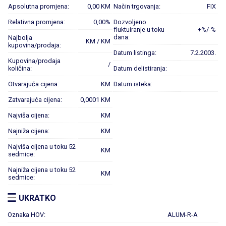
Apsolutna promjena:
0,00 KM
Način trgovanja:
FIX
Relativna promjena:
0,00%
Dozvoljeno
fluktuiranje u toku
+%/-%
dana:
Najbolja
KM / KM
kupovina/prodaja:
Datum listinga:
7.2.2003.
Kupovina/prodaja
/
količina:
Datum delistiranja:
Otvarajuća cijena:
KM
Datum isteka:
Zatvarajuća cijena:
0,0001 KM
Najviša cijena:
KM
Najniža cijena:
KM
Najviša cijena u toku 52
KM
sedmice:
Najniža cijena u toku 52
KM
sedmice:
UKRATKO
Oznaka HOV:
ALUM-R-A