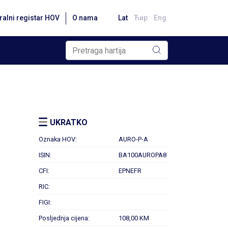
ralni registar HOV
O nama
Lat
Ћир
Eng
UKRATKO
Oznaka HOV:
AURO-P-A
ISIN:
BA100AUROPA8
CFI:
EPNEFR
RIC:
FIGI:
Posljednja cijena:
108,00 KM