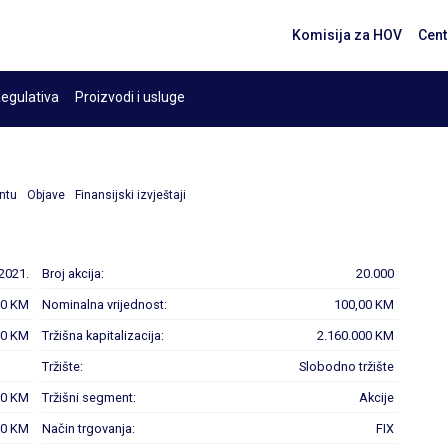
Komisija za HOV
Cent
egulativa
Proizvodi i usluge
ntu
Objave
Finansijski izvještaji
.2021.
Broj akcija:
20.000
00 KM
Nominalna vrijednost:
100,00 KM
00 KM
Tržišna kapitalizacija:
2.160.000 KM
Tržište:
Slobodno tržište
00 KM
Tržišni segment:
Akcije
00 KM
Način trgovanja:
FIX