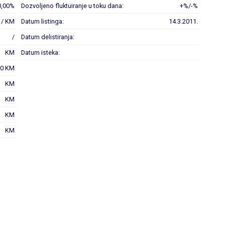
0,00%
Dozvoljeno fluktuiranje u toku dana:
+%/-%
 / KM
Datum listinga:
14.3.2011.
/
Datum delistiranja:
KM
Datum isteka:
00 KM
KM
KM
KM
KM