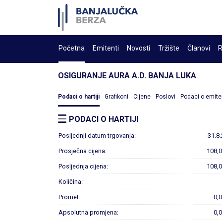
Početna
Emitenti
Novosti
Tržište
Članovi
R
OSIGURANJE AURA A.D. BANJA LUKA
Podaci o hartiji
Grafikoni
Cijene
Poslovi
Podaci o emite
PODACI O HARTIJI
Posljednji datum trgovanja:
31.8
Prosječna cijena:
108,
Posljednja cijena:
108,
Količina:
Promet:
0,
Apsolutna promjena:
0,