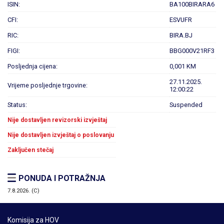
ISIN:
BA100BIRARA6
CFI:
ESVUFR
RIC:
BIRA.BJ
FIGI:
BBG000V21RF3
Posljednja cijena:
0,001 KM
27.11.2025.
Vrijeme posljednje trgovine:
12:00:22
Status:
Suspended
Nije dostavljen revizorski izvještaj
Nije dostavljen izvještaj o poslovanju
Zaključen stečaj
PONUDA I POTRAŽNJA
7.8.2026. (C)
Komisija za HOV