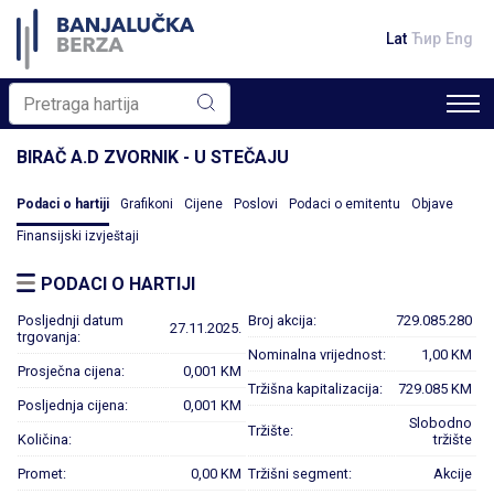
Lat
Ћир
Eng
BIRAČ A.D ZVORNIK - U STEČAJU
Podaci o hartiji
Grafikoni
Cijene
Poslovi
Podaci o emitentu
Objave
Finansijski izvještaji
PODACI O HARTIJI
Posljednji datum
Broj akcija:
729.085.280
27.11.2025.
trgovanja:
Nominalna vrijednost:
1,00 KM
Prosječna cijena:
0,001 KM
Tržišna kapitalizacija:
729.085 KM
Posljednja cijena:
0,001 KM
Slobodno
Tržište:
Količina:
tržište
Promet:
0,00 KM
Tržišni segment:
Akcije