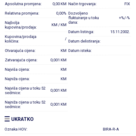
Apsolutna promjena:
0,00 KM
Način trgovanja:
FIX
Relativna promjena:
0,00%
Dozvoljeno
fluktuiranje u toku
+%/-%
dana:
Najbolja
KM / KM
kupovina/prodaja:
Datum listinga:
15.11.2002.
Kupovina/prodaja
/
količina:
Datum delistiranja:
Otvarajuća cijena:
KM
Datum isteka:
Zatvarajuća cijena:
0,001 KM
Najviša cijena:
KM
Najniža cijena:
KM
Najviša cijena u toku 52
0,001 KM
sedmice:
Najniža cijena u toku 52
0,001 KM
sedmice:
UKRATKO
Oznaka HOV:
BIRA-R-A