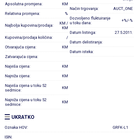
Apsolutna promjena:
KM
Način trgovanja:
AUCT_ONE
Relativna promjena:
%
Dozvoljeno fluktuiranje
+%/-%
u toku dana:
KM /
Najbolja kupovina/prodaja:
KM
Datum listinga:
27.5.2011.
Kupovina/prodaja količina:
/
Datum delistiranja:
Otvarajuća cijena:
KM
Datum isteka:
Zatvarajuća cijena:
Najviša cijena:
KM
Najniža cijena:
KM
Najviša cijena u toku 52
KM
sedmice:
Najniža cijena u toku 52
KM
sedmice:
UKRATKO
Oznaka HOV:
GRFK-L1
ISIN: