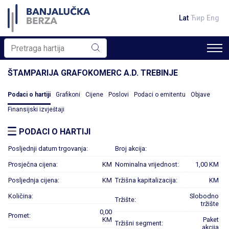
Lat
Ћир
Eng
ŠTAMPARIJA GRAFOKOMERC A.D. TREBINJE
Podaci o hartiji
Grafikoni
Cijene
Poslovi
Podaci o emitentu
Objave
Finansijski izvještaji
PODACI O HARTIJI
Posljednji datum trgovanja:
Broj akcija:
Prosječna cijena:
KM
Nominalna vrijednost:
1,00 KM
Posljednja cijena:
KM
Tržišna kapitalizacija:
KM
Količina:
Slobodno
Tržište:
tržište
0,00
Promet:
KM
Paket
Tržišni segment:
akcija