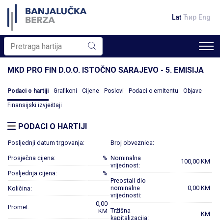
Lat
Ћир
Eng
MKD PRO FIN D.O.O. ISTOČNO SARAJEVO - 5. EMISIJA
Podaci o hartiji
Grafikoni
Cijene
Poslovi
Podaci o emitentu
Objave
Finansijski izvještaji
PODACI O HARTIJI
Posljednji datum trgovanja:
Broj obveznica:
Prosječna cijena:
%
Nominalna
100,00 KM
vrijednost:
Posljednja cijena:
%
Preostali dio
nominalne
0,00 KM
Količina:
vrijednosti:
0,00
Promet:
Tržišna
KM
KM
kapitalizacija: