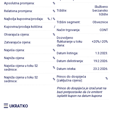
Apsolutna promjena:
%
Službeno
Tržište:
berzansko
Relativna promjena:
%
tržište
Najbolja kupovina/prodaja:
% / %
Tržišni segment:
Obveznice
Kupovina/prodaja količina:
/
Način trgovanja:
CONT
Otvarajuća cijena:
%
Dozvoljeno
fluktuiranje u toku
+20%/-20%
Zatvarajuća cijena:
dana:
Najviša cijena:
%
Datum listinga:
1.3.2023.
Najniža cijena:
%
Datum delistiranja:
19.2.2026.
Najviša cijena u toku 52
%
Datum isteka:
23.2.2026.
sedmice:
Prinos do dospijeća
Najniža cijena u toku 52
%
%
(zaključna cijena):
sedmice:
Prinos do dospijeća je izračunat na
bazi pretpostavke da će emitent
isplatiti kupon na datum kupona
UKRATKO