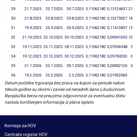
29
21.7.2025.
23.7.2025.
30.7.2025.
3,11062182
0,15124637
21,2
30
21.8.2025.
23.8.2025.
29.8.2025.
3,11062182
0,13275027
18,2
31
19.9.2025.
23.9.2025.
30.9.2025.
3,11062182
0,11413857
15,2
32
21.10.2025.
23.10.2025.
30.10.2025.
3,11062182
0,09541055
12,2
33
19.11.2025.
23.11.2025.
28.11.2025.
3,11062182
0,07656548
9,2
34
19.12.2025.
23.12.2025.
30.12.2025.
3,11062182
0,05760263
6,1
35
21.1.2026.
23.1.2026.
30.1.2026.
3,11062182
0,03852126
3,0
36
19.2.2026.
23.2.2026.
2.3.2026.
3,11062182
0,01932063
Datum početka trgovanja bez prava na kupon za periode nakon
tekuće godine su okvirni i zavise od neradnih dana u budućnosti.
Banjalučka berza ne preuzima odgovornost za eventualnu štetu
nastalu korištenjem informacija iz plana isplate.
Komisija za HOV
Centralni registar HOV