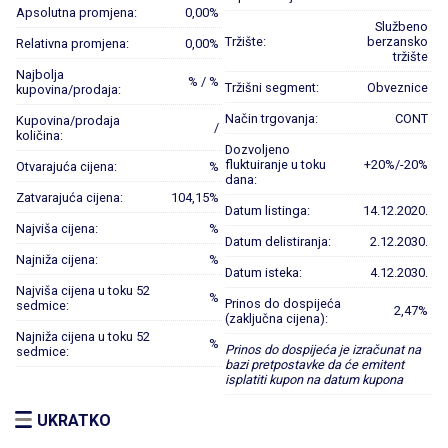
Apsolutna promjena:
0,00%
Službeno
Tržište:
berzansko
Relativna promjena:
0,00%
tržište
Najbolja
% / %
Tržišni segment:
Obveznice
kupovina/prodaja:
Način trgovanja:
CONT
Kupovina/prodaja
/
količina:
Dozvoljeno
fluktuiranje u toku
+20%/-20%
Otvarajuća cijena:
%
dana:
Zatvarajuća cijena:
104,15%
Datum listinga:
14.12.2020.
Najviša cijena:
%
Datum delistiranja:
2.12.2030.
Najniža cijena:
%
Datum isteka:
4.12.2030.
Najviša cijena u toku 52
%
Prinos do dospijeća
sedmice:
2,47%
(zaključna cijena):
Najniža cijena u toku 52
%
Prinos do dospijeća je izračunat na
sedmice:
bazi pretpostavke da će emitent
isplatiti kupon na datum kupona
UKRATKO