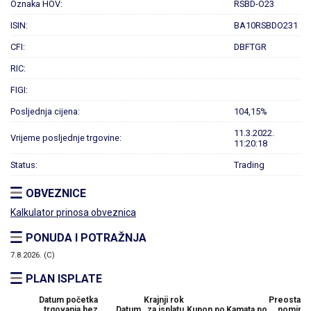
Oznaka HOV:
RSBD-O23
ISIN:
BA10RSBDO231
CFI:
DBFTGR
RIC:
FIGI:
Posljednja cijena:
104,15%
11.3.2022.
Vrijeme posljednje trgovine:
11:20:18
Status:
Trading
OBVEZNICE
Kalkulator prinosa obveznica
PONUDA I POTRAŽNJA
7.8.2026. (C)
PLAN ISPLATE
Datum početka
Krajnji rok
Preostali 
trgovanja bez
Datum
za isplatu
Kupon po
Kamata po
nominal