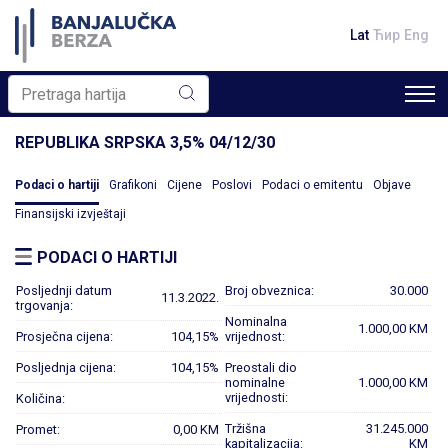
Lat
Ћир
Eng
REPUBLIKA SRPSKA 3,5% 04/12/30
Podaci o hartiji
Grafikoni
Cijene
Poslovi
Podaci o emitentu
Objave
Finansijski izvještaji
PODACI O HARTIJI
Posljednji datum
Broj obveznica:
30.000
11.3.2022.
trgovanja:
Nominalna
1.000,00 KM
Prosječna cijena:
104,15%
vrijednost:
Posljednja cijena:
104,15%
Preostali dio
nominalne
1.000,00 KM
vrijednosti:
Količina:
Tržišna
31.245.000
Promet:
0,00 KM
kapitalizacija:
KM