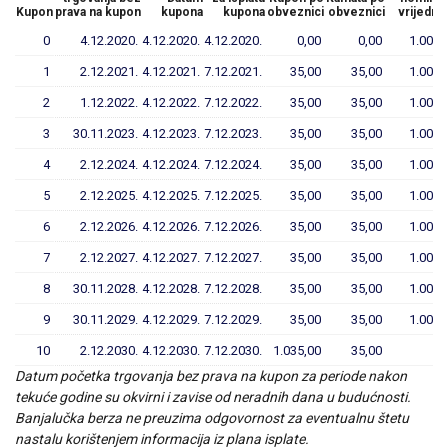
Kupon
prava na kupon
kupona
kupona
obveznici
obveznici
vrijedno
0
4.12.2020.
4.12.2020.
4.12.2020.
0,00
0,00
1.000,
1
2.12.2021.
4.12.2021.
7.12.2021.
35,00
35,00
1.000,
2
1.12.2022.
4.12.2022.
7.12.2022.
35,00
35,00
1.000,
3
30.11.2023.
4.12.2023.
7.12.2023.
35,00
35,00
1.000,
4
2.12.2024.
4.12.2024.
7.12.2024.
35,00
35,00
1.000,
5
2.12.2025.
4.12.2025.
7.12.2025.
35,00
35,00
1.000,
6
2.12.2026.
4.12.2026.
7.12.2026.
35,00
35,00
1.000,
7
2.12.2027.
4.12.2027.
7.12.2027.
35,00
35,00
1.000,
8
30.11.2028.
4.12.2028.
7.12.2028.
35,00
35,00
1.000,
9
30.11.2029.
4.12.2029.
7.12.2029.
35,00
35,00
1.000,
10
2.12.2030.
4.12.2030.
7.12.2030.
1.035,00
35,00
0,
Datum početka trgovanja bez prava na kupon za periode nakon
tekuće godine su okvirni i zavise od neradnih dana u budućnosti.
Banjalučka berza ne preuzima odgovornost za eventualnu štetu
nastalu korištenjem informacija iz plana isplate.