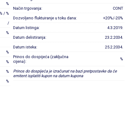
%
Način trgovanja:
CONT
% / %
Dozvoljeno fluktuiranje u toku dana:
+20%/-20%
/
Datum listinga:
4.3.2019.
%
Datum delistiranja:
23.2.2034.
Datum isteka:
25.2.2034.
%
Prinos do dospijeća (zaključna
%
cijena):
%
Prinos do dospijeća je izračunat na bazi pretpostavke da će
%
emitent isplatiti kupon na datum kupona
%