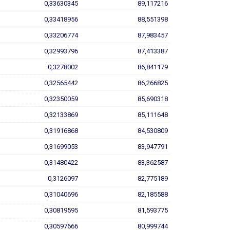
0,33630345
89,117216
0,33418956
88,551398
0,33206774
87,983457
0,32993796
87,413387
0,3278002
86,841179
0,32565442
86,266825
0,32350059
85,690318
0,32133869
85,111648
0,31916868
84,530809
0,31699053
83,947791
0,31480422
83,362587
0,3126097
82,775189
0,31040696
82,185588
0,30819595
81,593775
0,30597666
80,999744