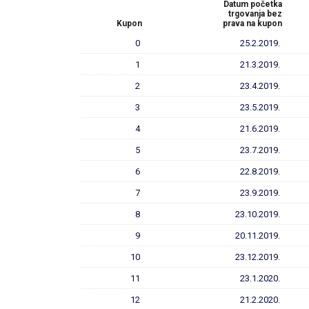
Datum početka
trgovanja bez
Kupon
prava na kupon
0
25.2.2019.
1
21.3.2019.
2
23.4.2019.
3
23.5.2019.
4
21.6.2019.
5
23.7.2019.
6
22.8.2019.
7
23.9.2019.
8
23.10.2019.
9
20.11.2019.
10
23.12.2019.
11
23.1.2020.
12
21.2.2020.