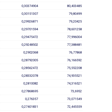
0,30374904
80,403485
0,30151307
79,80499
0,29926871
79,20425
0,29701594
78,601258
0,29475472
77,996004
0,29248502
77,388481
0,2902068
76,77868
0,28792005
76,166592
0,28562472
75,552208
0,28332078
74,935521
0,2810082
74,316521
0,27868695
73,6952
0,276357
73,071549
0,27401831
72,445559