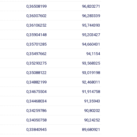
0,36508199
96,820271
0,36307602
96,283339
0,36106252
95,744393
0,35904148
95,203427
0,35701285
94,660431
0,35497662
94,1154
0,35293275
93,568325
0,35088122
93,019198
0,34882199
92,468011
0,34675504
91,914758
0,34468034
91,35943
0,34259786
90,80202
0,34050758
90,24252
0,33840945
89,680921