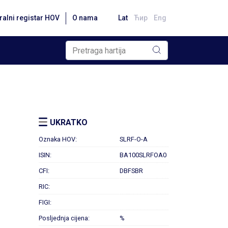
ralni registar HOV
O nama
Lat
Ћир
Eng
UKRATKO
Oznaka HOV:
SLRF-O-A
ISIN:
BA100SLRFOA0
CFI:
DBFSBR
RIC:
FIGI:
Posljednja cijena:
%