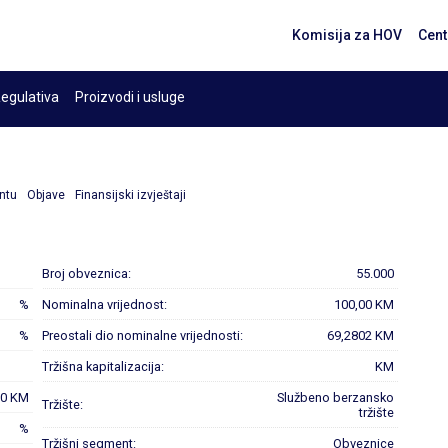
Komisija za HOV
Cent
egulativa
Proizvodi i usluge
ntu
Objave
Finansijski izvještaji
Broj obveznica:
55.000
%
Nominalna vrijednost:
100,00 KM
%
Preostali dio nominalne vrijednosti:
69,2802 KM
Tržišna kapitalizacija:
KM
00 KM
Službeno berzansko
Tržište:
tržište
%
Tržišni segment:
Obveznice