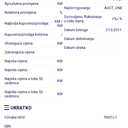
Apsolutna promjena:
KM
Način trgovanja:
AUCT_ONE
Relativna promjena:
%
Dozvoljeno fluktuiranje
+%/-%
u toku dana:
KM /
Najbolja kupovina/prodaja:
KM
Datum listinga:
21.6.2011.
Kupovina/prodaja količina:
/
Datum delistiranja:
Otvarajuća cijena:
KM
Datum isteka:
Zatvarajuća cijena:
Najviša cijena:
KM
Najniža cijena:
KM
Najviša cijena u toku 52
KM
sedmice:
Najniža cijena u toku 52
KM
sedmice:
UKRATKO
Oznaka HOV:
TRST-L1
ISIN: