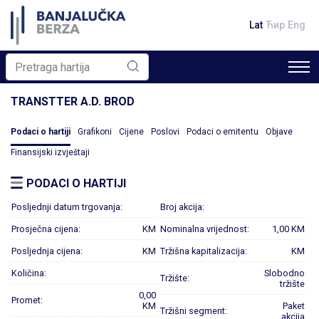
Lat
Ћир
Eng
TRANSTTER A.D. BROD
Podaci o hartiji
Grafikoni
Cijene
Poslovi
Podaci o emitentu
Objave
Finansijski izvještaji
PODACI O HARTIJI
Posljednji datum trgovanja:
Broj akcija:
Prosječna cijena:
KM
Nominalna vrijednost:
1,00 KM
Posljednja cijena:
KM
Tržišna kapitalizacija:
KM
Količina:
Slobodno
Tržište:
tržište
0,00
Promet:
KM
Paket
Tržišni segment:
akcija