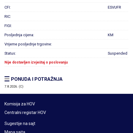
CFI:
ESVUFR
RIC:
FIGI:
Posljednja cijena:
KM
Vrijeme posljednje trgovine:
Status:
Suspended
Nije dostavljen izvještaj o poslovanju
PONUDA I POTRAŽNJA
7.8.2026. (C)
Komisija za HOV
Centralni registar HOV
Sugestije na sajt
Mapa sajta