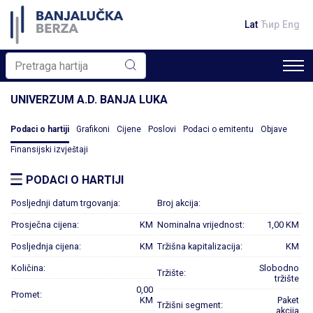
Lat
Ћир
Eng
UNIVERZUM A.D. BANJA LUKA
Podaci o hartiji
Grafikoni
Cijene
Poslovi
Podaci o emitentu
Objave
Finansijski izvještaji
PODACI O HARTIJI
Posljednji datum trgovanja:
Broj akcija:
Prosječna cijena:
KM
Nominalna vrijednost:
1,00 KM
Posljednja cijena:
KM
Tržišna kapitalizacija:
KM
Količina:
Slobodno
Tržište:
tržište
0,00
Promet:
KM
Paket
Tržišni segment:
akcija