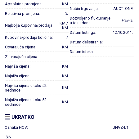
Apsolutna promjena:
KM
Način trgovanja:
AUCT_ONE
Relativna promjena:
%
Dozvoljeno fluktuiranje
+%/-%
u toku dana:
KM /
Najbolja kupovina/prodaja:
KM
Datum listinga:
12.10.2011.
Kupovina/prodaja količina:
/
Datum delistiranja:
Otvarajuća cijena:
KM
Datum isteka:
Zatvarajuća cijena:
Najviša cijena:
KM
Najniža cijena:
KM
Najviša cijena u toku 52
KM
sedmice:
Najniža cijena u toku 52
KM
sedmice:
UKRATKO
Oznaka HOV:
UNVZ-L1
ISIN: