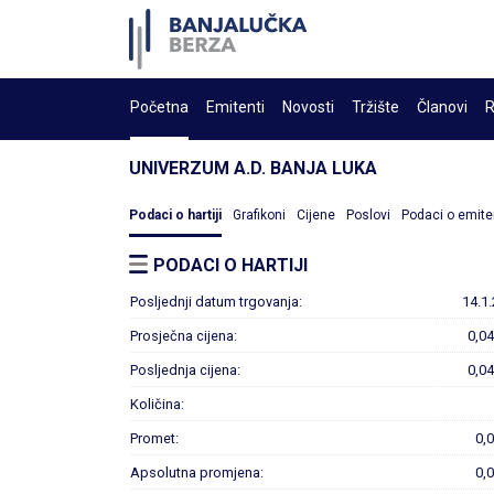
Početna
Emitenti
Novosti
Tržište
Članovi
R
UNIVERZUM A.D. BANJA LUKA
Podaci o hartiji
Grafikoni
Cijene
Poslovi
Podaci o emite
PODACI O HARTIJI
Posljednji datum trgovanja:
14.1
Prosječna cijena:
0,0
Posljednja cijena:
0,0
Količina:
Promet:
0,
Apsolutna promjena:
0,