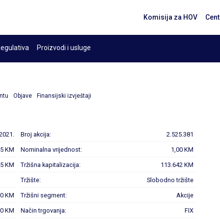
Komisija za HOV
Cent
egulativa
Proizvodi i usluge
ntu
Objave
Finansijski izvještaji
.2021.
Broj akcija:
2.525.381
45 KM
Nominalna vrijednost:
1,00 KM
45 KM
Tržišna kapitalizacija:
113.642 KM
Tržište:
Slobodno tržište
00 KM
Tržišni segment:
Akcije
00 KM
Način trgovanja:
FIX