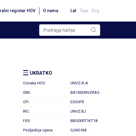
ralni registar HOV
O nama
Lat
Ћир
Eng
UKRATKO
Oznaka HOV:
UNVZ-R-A
ISIN:
BA100UNVZRA5
CFI:
ESVUFR
RIC:
UNVZ.BJ
FIGI:
BBG000T1KT18
Posljednja cijena:
0,045 KM