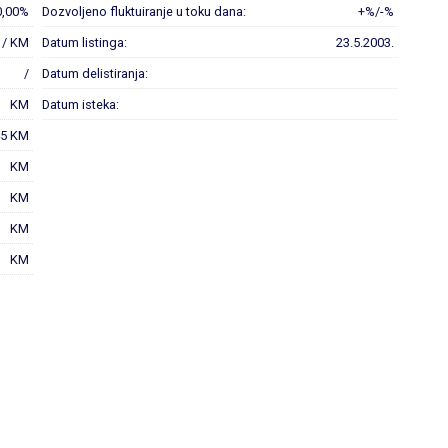
0,00%
Dozvoljeno fluktuiranje u toku dana:
+%/-%
 / KM
Datum listinga:
23.5.2003.
/
Datum delistiranja:
KM
Datum isteka:
45 KM
KM
KM
KM
KM