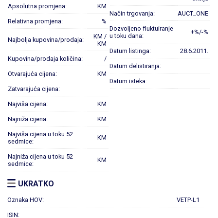
Apsolutna promjena:
KM
Način trgovanja:
AUCT_ONE
Relativna promjena:
%
Dozvoljeno fluktuiranje
+%/-%
u toku dana:
KM /
Najbolja kupovina/prodaja:
KM
Datum listinga:
28.6.2011.
Kupovina/prodaja količina:
/
Datum delistiranja:
Otvarajuća cijena:
KM
Datum isteka:
Zatvarajuća cijena:
Najviša cijena:
KM
Najniža cijena:
KM
Najviša cijena u toku 52
KM
sedmice:
Najniža cijena u toku 52
KM
sedmice:
UKRATKO
Oznaka HOV:
VETP-L1
ISIN: