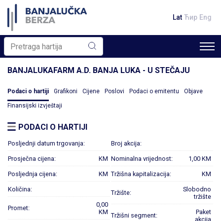
Lat
Ћир
Eng
BANJALUKAFARM A.D. BANJA LUKA - U STEČAJU
Podaci o hartiji
Grafikoni
Cijene
Poslovi
Podaci o emitentu
Objave
Finansijski izvještaji
PODACI O HARTIJI
Posljednji datum trgovanja:
Broj akcija:
Prosječna cijena:
KM
Nominalna vrijednost:
1,00 KM
Posljednja cijena:
KM
Tržišna kapitalizacija:
KM
Količina:
Slobodno
Tržište:
tržište
0,00
Promet:
KM
Paket
Tržišni segment:
akcija