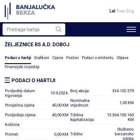
Lat
Ћир
Eng
ŽELJEZNICE RS A.D. DOBOJ
Podaci o hartiji
Grafikoni
Cijene
Poslovi
Podaci o emitentu
Objave
Finansijski izvještaji
PODACI O HARTIJI
Posljednji datum
Broj akcija:
334.102.579
10.9.2024.
trgovanja:
Nominalna
1,00 KM
Prosječna cijena:
40,00 KM
vrijednost:
Posljednja cijena:
40,00 KM
Tržišna
13.364.103.160
kapitalizacija:
KM
Količina:
Službeno
Tržište:
berzansko
Promet:
0,00 KM
tržište