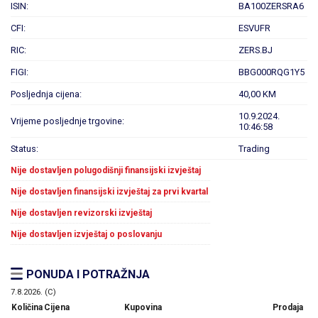
ISIN:
BA100ZERSRA6
CFI:
ESVUFR
RIC:
ZERS.BJ
FIGI:
BBG000RQG1Y5
Posljednja cijena:
40,00 KM
10.9.2024.
Vrijeme posljednje trgovine:
10:46:58
Status:
Trading
Nije dostavljen polugodišnji finansijski izvještaj
Nije dostavljen finansijski izvještaj za prvi kvartal
Nije dostavljen revizorski izvještaj
Nije dostavljen izvještaj o poslovanju
PONUDA I POTRAŽNJA
7.8.2026. (C)
Količina
Cijena
Kupovina
Prodaja