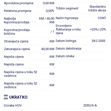
Apsolutna promjena:
0,00 KM
Standardno
Tržišni segment:
tržište akcija
Relativna promjena:
0,00%
Način trgovanja:
CONT
Najbolja
KM / 40,00
kupovina/prodaja:
KM
Dozvoljeno
fluktuiranje u toku
+20%/-20%
Kupovina/prodaja
/ 1
dana:
količina:
Datum listinga:
28.2.2003.
Otvarajuća cijena:
KM
Datum delistiranja:
Zatvarajuća cijena:
40,00 KM
Datum isteka:
Najviša cijena:
KM
Najniža cijena:
KM
Najviša cijena u toku 52
KM
sedmice:
Najniža cijena u toku 52
KM
sedmice:
UKRATKO
Oznaka HOV:
ZERS-R-A