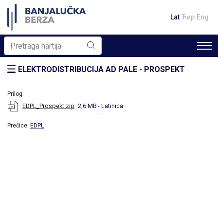
Lat
Ћир
Eng
ELEKTRODISTRIBUCIJA AD PALE - PROSPEKT
Prilog:
EDPL_Prospekt.zip
2,6 MB
- Latinica
Prečice:
EDPL