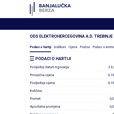
ODS ELEKTROHERCEGOVINA A.D. TREBINJE
Podaci o hartiji
Grafikoni
Cijene
Poslovi
Podaci o emite
PODACI O HARTIJI
Posljednji datum trgovanja:
2.6
Prosječna cijena:
0,1
Posljednja cijena:
0,1
Količina:
Promet:
0,
Apsolutna promjena:
0,