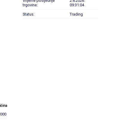
Vrijeme posljednje
2.6.2026.
trgovine:
09:31:04
Status:
Trading
ičina
.000