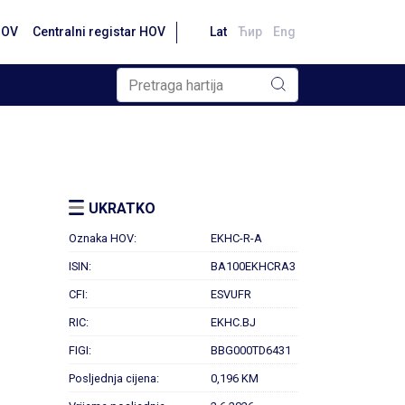
HOV
Centralni registar HOV
Lat
Ћир
Eng
UKRATKO
Oznaka HOV:
EKHC-R-A
ISIN:
BA100EKHCRA3
CFI:
ESVUFR
RIC:
EKHC.BJ
FIGI:
BBG000TD6431
Posljednja cijena:
0,196 KM