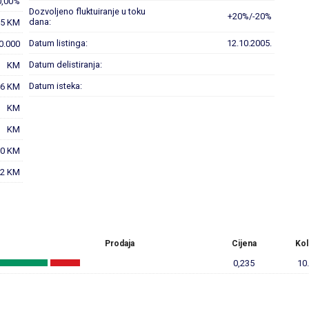
0,00%
Dozvoljeno fluktuiranje u toku
+20%/-20%
dana:
35 KM
Datum listinga:
12.10.2005.
10.000
Datum delistiranja:
KM
Datum isteka:
96 KM
KM
KM
20 KM
72 KM
Prodaja
Cijena
Kol
0,235
10