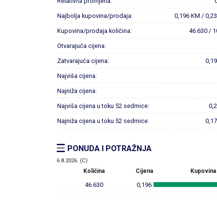
Relativna promjena:
Najbolja kupovina/prodaja:
0,196 KM / 0,2
Kupovina/prodaja količina:
46.630 / 
Otvarajuća cijena:
Zatvarajuća cijena:
0,1
Najviša cijena:
Najniža cijena:
Najviša cijena u toku 52 sedmice:
0,
Najniža cijena u toku 52 sedmice:
0,1
PONUDA I POTRAŽNJA
6.8.2026. (C)
Količina
Cijena
Kupovina
46.630
0,196