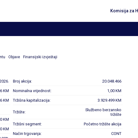
Komisija za 
ntu
Objave
Finansijski izvještaji
.2026.
Broj akcija:
20.048.466
96 KM
Nominalna vrijednost:
1,00 KM
96 KM
Tržišna kapitalizacija:
3.929.499 KM
Službeno berzansko
Tržište:
tržište
00 KM
Tržišni segment:
Početno tržište akcija
00 KM
Način trgovanja:
CONT