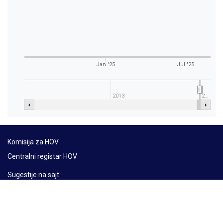
Jan '25
Jul '25
2013
2…
Komisija za HOV
Centralni registar HOV
Sugestije na sajt
Mapa sajta
Lat
Ћир
Eng