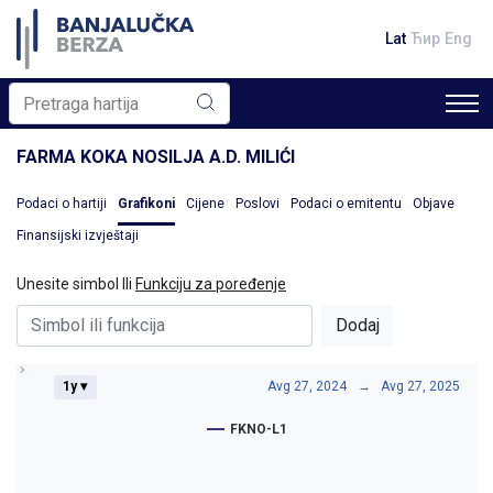
Lat
Ћир
Eng
FARMA KOKA NOSILJA A.D. MILIĆI
Podaci o hartiji
Grafikoni
Cijene
Poslovi
Podaci o emitentu
Objave
Finansijski izvještaji
Unesite simbol Ili
Funkciju za poređenje
Dodaj
1y ▾
Avg 27, 2024
→
Avg 27, 2025
FKNO-L1