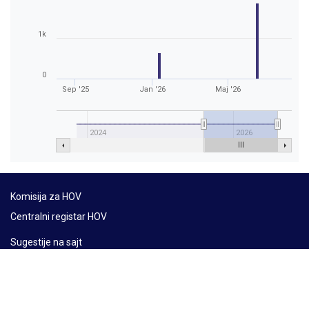
1k
0
Sep '25
Jan '26
Maj '26
2024
2026
Komisija za HOV
Centralni registar HOV
Sugestije na sajt
Mapa sajta
Lat
Ћир
Eng