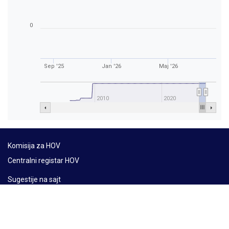
0
Sep '25
Jan '26
Maj '26
2010
2020
Komisija za HOV
Centralni registar HOV
Sugestije na sajt
Mapa sajta
Lat
Ћир
Eng