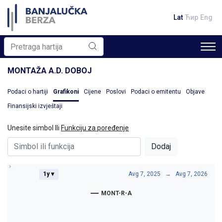
Lat
Ћир
Eng
MONTAŽA A.D. DOBOJ
Podaci o hartiji
Grafikoni
Cijene
Poslovi
Podaci o emitentu
Objave
Finansijski izvještaji
Unesite simbol Ili
Funkciju za poređenje
Dodaj
1y ▾
Avg 7, 2025
→
Avg 7, 2026
MONT-R-A