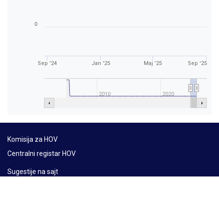
0
Sep '24
Jan '25
Maj '25
Sep '25
2010
2020
Komisija za HOV
Centralni registar HOV
Sugestije na sajt
Mapa sajta
Lat
Ћир
Eng