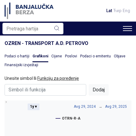
Lat
Ћир
Eng
OZREN - TRANSPORT A.D. PETROVO
Podaci o hartiji
Grafikoni
Cijene
Poslovi
Podaci o emitentu
Objave
Finansijski izvještaji
Unesite simbol Ili
Funkciju za poređenje
Dodaj
1y ▾
Avg 29, 2024
→
Avg 29, 2025
OTRN-R-A