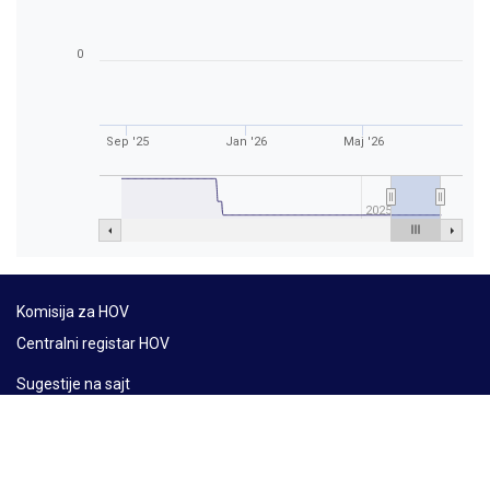
0
Sep '25
Jan '26
Maj '26
2025
Komisija za HOV
Centralni registar HOV
Sugestije na sajt
Mapa sajta
Lat
Ћир
Eng