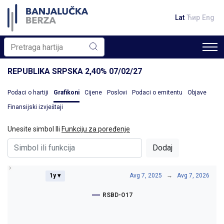
Lat
Ћир
Eng
REPUBLIKA SRPSKA 2,40% 07/02/27
Podaci o hartiji
Grafikoni
Cijene
Poslovi
Podaci o emitentu
Objave
Finansijski izvještaji
Unesite simbol Ili
Funkciju za poređenje
Dodaj
1y ▾
Avg 7, 2025
→
Avg 7, 2026
RSBD-O17