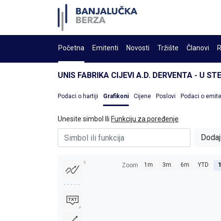
Početna
Emitenti
Novosti
Tržište
Članovi
R
UNIS FABRIKA CIJEVI A.D. DERVENTA - U S
Podaci o hartiji
Grafikoni
Cijene
Poslovi
Podaci o emit
Unesite simbol Ili
Funkciju za poređenje
Dodaj
1m
3m
6m
YTD
Zoom