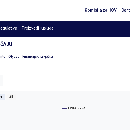
Komisija za HOV
Cent
egulativa
Proizvodi i usluge
TEČAJU
entu
Objave
Finansijski izvještaji
1y
All
UNFC-R-A