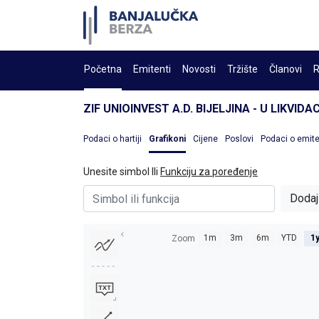
Početna
Emitenti
Novosti
Tržište
Članovi
R
ZIF UNIOINVEST A.D. BIJELJINA - U LIKVIDAC
Podaci o hartiji
Grafikoni
Cijene
Poslovi
Podaci o emit
Unesite simbol Ili
Funkciju za poređenje
Dodaj
1m
3m
6m
YTD
1
Zoom