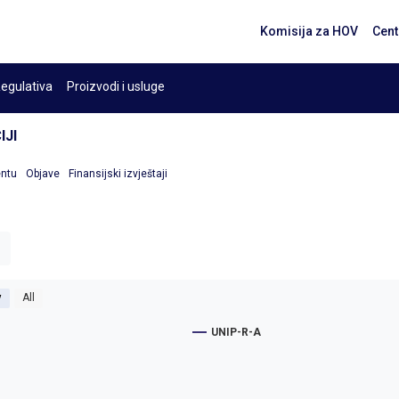
Komisija za HOV
Cent
egulativa
Proizvodi i usluge
IJI
entu
Objave
Finansijski izvještaji
y
All
UNIP-R-A