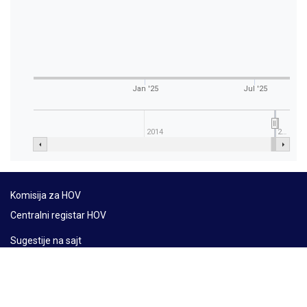
Jan '25
Jul '25
2014
2…
Komisija za HOV
Centralni registar HOV
Sugestije na sajt
Mapa sajta
Lat
Ћир
Eng