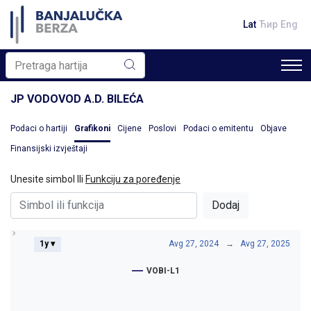
Lat
Ћир
Eng
JP VODOVOD A.D. BILEĆA
Podaci o hartiji
Grafikoni
Cijene
Poslovi
Podaci o emitentu
Objave
Finansijski izvještaji
Unesite simbol Ili
Funkciju za poređenje
Dodaj
1y ▾
Avg 27, 2024
→
Avg 27, 2025
VOBI-L1