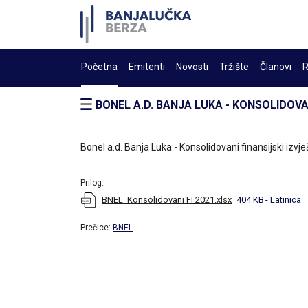
Početna
Emitenti
Novosti
Tržište
Članovi
R
BONEL A.D. BANJA LUKA - KONSOLIDOVAN
Bonel a.d. Banja Luka - Konsolidovani finansijski izvj
Prilog:
BNEL_Konsolidovani FI 2021.xlsx
404 KB
- Latinica
Prečice:
BNEL