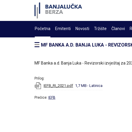
Početna
Emitenti
Novosti
Tržište
Članovi
R
MF BANKA A.D. BANJA LUKA - REVIZORSK
MF Banka a.d. Banja Luka - Revizorski izvještaj za 20
Prilog:
IEFB_RI_2021.pdf
1,7 MB
- Latinica
Prečice:
IEFB