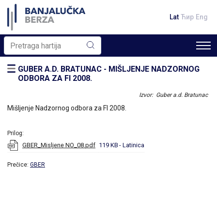
Lat
Ћир
Eng
GUBER A.D. BRATUNAC - MIŠLJENJE NADZORNOG
ODBORA ZA FI 2008.
Izvor: Guber a.d. Bratunac
Mišljenje Nadzornog odbora za FI 2008.
Prilog:
GBER_Misljene NO_08.pdf
119 KB
- Latinica
Prečice:
GBER