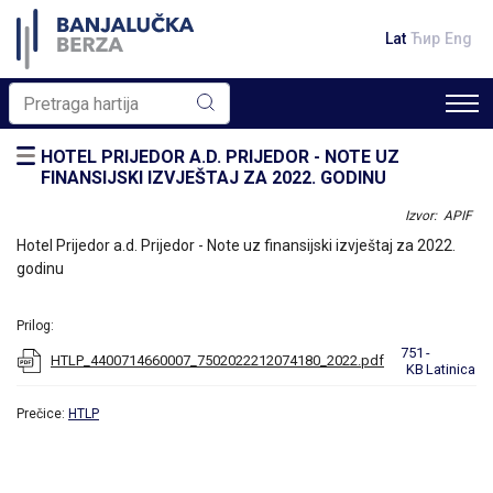
Lat
Ћир
Eng
HOTEL PRIJEDOR A.D. PRIJEDOR - NOTE UZ
FINANSIJSKI IZVJEŠTAJ ZA 2022. GODINU
Izvor: APIF
Hotel Prijedor a.d. Prijedor - Note uz finansijski izvještaj za 2022.
godinu
Prilog:
751
-
HTLP_4400714660007_7502022212074180_2022.pdf
KB
Latinica
Prečice:
HTLP